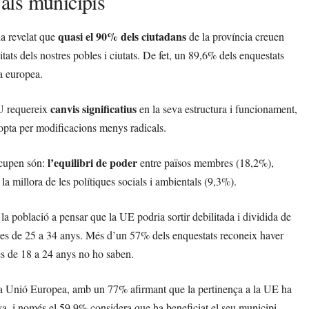
als municipis
quasi el 90% dels ciutadans
ha revelat que
de la província creuen
s dels nostres pobles i ciutats. De fet, un 89,6% dels enquestats
da europea.
canvis significatius
EU requereix
en la seva estructura i funcionament,
ta per modificacions menys radicals.
l’equilibri de poder
ocupen són:
entre països membres (18,2%),
la millora de les polítiques socials i ambientals (9,3%).
 la població a pensar que la UE podria sortir debilitada i dividida de
joves de 25 a 34 anys. Més d’un 57% dels enquestats reconeix haver
ves de 18 a 24 anys no ho saben.
e la Unió Europea, amb un 77% afirmant que la pertinença a la UE ha
a, i només el 59,9% considera que ha beneficiat el seu municipi.