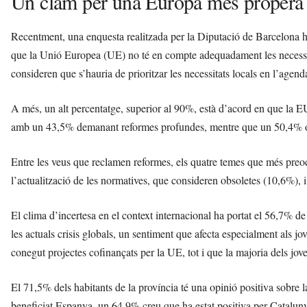
Un clam per una Europa més propera 
Recentment, una enquesta realitzada per la Diputació de Barcelona 
que la Unió Europea (UE) no té en compte adequadament les necessitat
consideren que s’hauria de prioritzar les necessitats locals en l’agen
A més, un alt percentatge, superior al 90%, està d’acord en que la 
amb un 43,5% demanant reformes profundes, mentre que un 50,4% op
Entre les veus que reclamen reformes, els quatre temes que més pre
l’actualització de les normatives, que consideren obsoletes (10,6%), i 
El clima d’incertesa en el context internacional ha portat el 56,7% de
les actuals crisis globals, un sentiment que afecta especialment als 
conegut projectes cofinançats per la UE, tot i que la majoria dels jo
El 71,5% dels habitants de la província té una opinió positiva sobr
beneficiat Espanya, un 64,9% creu que ha estat positiva per Cataluny