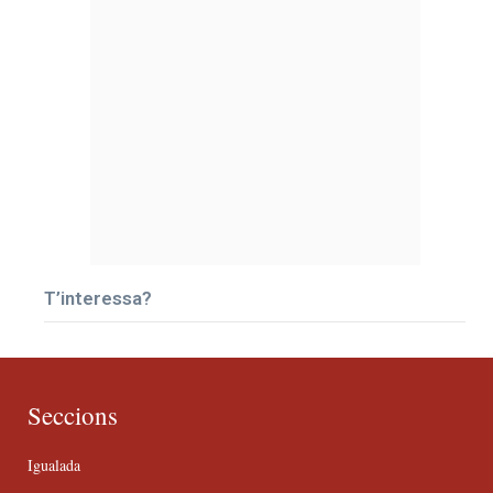
T’interessa?
Seccions
Igualada