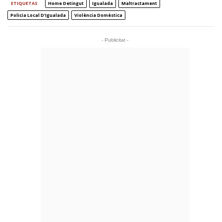
ETIQUETAS
Home Detingut
Igualada
Maltractament
Policia Local D'Igualada
Violència Domèstica
- Publicitat -