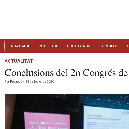
N
IGUALADA
POLÍTICA
SUCCESSOS
ESPORTS
o
t
í
ACTUALITAT
c
Conclusions del 2n Congrés de 
i
e
Por
Redacció
-
11 de febrer de 2026
s
d
e
I
g
u
a
l