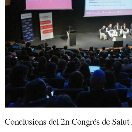
a
d
a
a
v
u
i
Conclusions del 2n Congrés de Salut