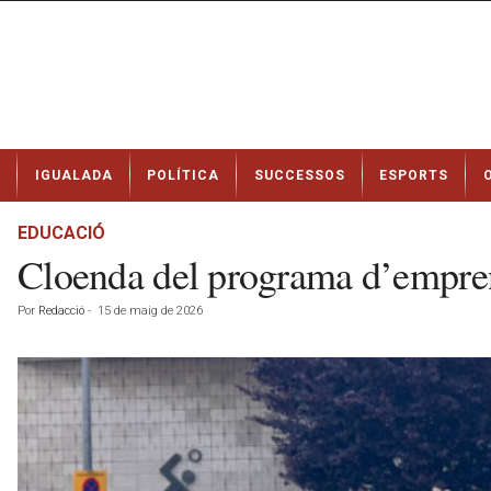
N
IGUALADA
POLÍTICA
SUCCESSOS
ESPORTS
o
t
í
EDUCACIÓ
c
Cloenda del programa d’empre
i
e
Por
Redacció
-
15 de maig de 2026
s
d
e
I
g
u
a
l