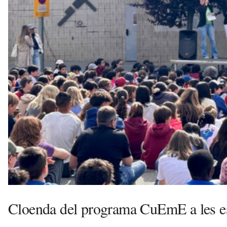
a
d
a
a
v
u
i
Cloenda del programa CuEmE a les e