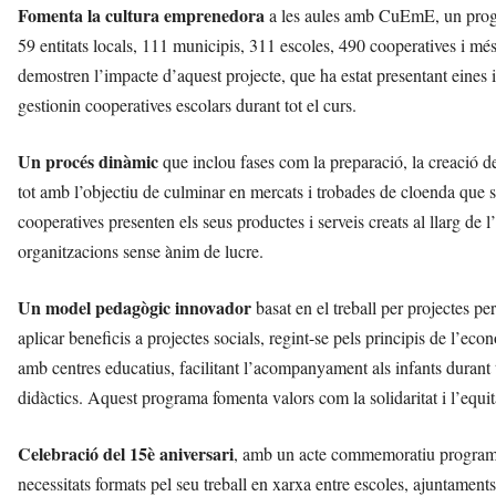
Fomenta la cultura emprenedora
a les aules amb CuEmE, un progra
59 entitats locals, 111 municipis, 311 escoles, 490 cooperatives i m
demostren l’impacte d’aquest projecte, que ha estat presentant eines i 
gestionin cooperatives escolars durant tot el curs.
Un procés dinàmic
que inclou fases com la preparació, la creació de
tot amb l’objectiu de culminar en mercats i trobades de cloenda que s
cooperatives presenten els seus productes i serveis creats al llarg de l’
organitzacions sense ànim de lucre.
Un model pedagògic innovador
basat en el treball per projectes p
aplicar beneficis a projectes socials, regint-se pels principis de l’eco
amb centres educatius, facilitant l’acompanyament als infants durant
didàctics. Aquest programa fomenta valors com la solidaritat i l’equit
Celebració del 15è aniversari
, amb un acte commemoratiu programa
necessitats formats pel seu treball en xarxa entre escoles, ajuntaments