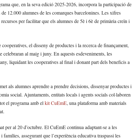
ma que, en la seva edició 2025-2026, incorpora la participació de
és de 12.000 alumnes de les comarques barcelonines. Les xifres
recursos per facilitar que els alumnes de 5è i 6è de primària creïn i
 cooperatives, el disseny de productes i la recerca de finançament,
e celebraran al maig i juny. En aquests esdeveniments, les
any, liquidant les cooperatives al final i donant part dels beneficis a
ermet als alumnes aprendre a prendre decisions, dissenyar productes i
nomia social. Ajuntaments, entitats locals i agents socials col·laboren
 tot el programa amb el
kit CuEmE
, una plataforma amb materials
at.
t per al 20 d’octubre. El CuEmE continua adaptant-se a les
 i famílies, assegurant que l’experiència educativa traspassi les