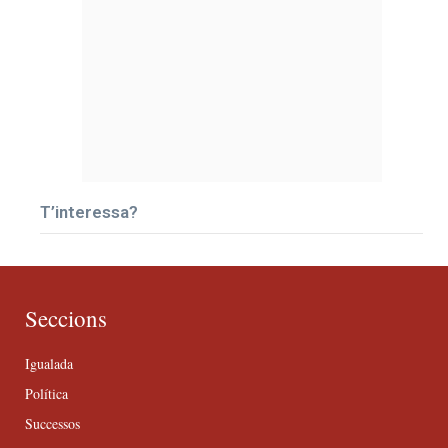
T’interessa?
Seccions
Igualada
Política
Successos