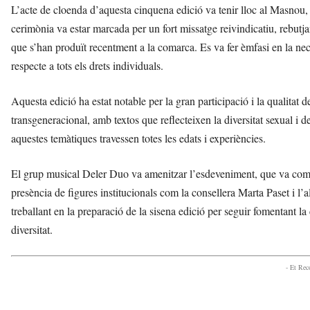
L’acte de cloenda d’aquesta cinquena edició va tenir lloc al Masnou, 
cerimònia va estar marcada per un fort missatge reivindicatiu, rebutj
que s’han produït recentment a la comarca. Es va fer èmfasi en la necess
respecte a tots els drets individuals.
Aquesta edició ha estat notable per la gran participació i la qualitat d
transgeneracional, amb textos que reflecteixen la diversitat sexual i d
aquestes temàtiques travessen totes les edats i experiències.
El grup musical Deler Duo va amenitzar l’esdeveniment, que va compt
presència de figures institucionals com la consellera Marta Paset i 
treballant en la preparació de la sisena edició per seguir fomentant la 
diversitat.
- Et Re