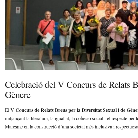
a
d
a
a
v
u
i
Celebració del V Concurs de Relats Br
Gènere
V Concurs de Relats Breus per la Diversitat Sexual i de Gène
El
mitjançant la literatura, la igualtat, la cohesió social i el respecte per
Maresme en la construcció d’una societat més inclusiva i respectuos