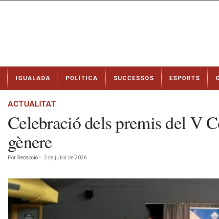
N
IGUALADA
POLÍTICA
SUCCESSOS
ESPORTS
o
t
í
ACTUALITAT
c
Celebració dels premis del V Con
i
e
gènere
s
d
Por
Redacció
-
3 de juliol de 2026
e
I
g
u
a
l