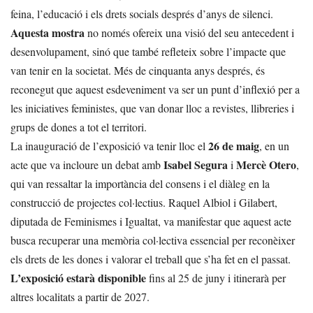
feina, l’educació i els drets socials després d’anys de silenci.
Aquesta mostra
no només ofereix una visió del seu antecedent i
desenvolupament, sinó que també refleteix sobre l’impacte que
van tenir en la societat. Més de cinquanta anys després, és
reconegut que aquest esdeveniment va ser un punt d’inflexió per a
les iniciatives feministes, que van donar lloc a revistes, llibreries i
grups de dones a tot el territori.
26 de maig
La inauguració de l’exposició va tenir lloc el
, en un
Isabel Segura
Mercè Otero
acte que va incloure un debat amb
i
,
qui van ressaltar la importància del consens i el diàleg en la
construcció de projectes col·lectius. Raquel Albiol i Gilabert,
diputada de Feminismes i Igualtat, va manifestar que aquest acte
busca recuperar una memòria col·lectiva essencial per reconèixer
els drets de les dones i valorar el treball que s’ha fet en el passat.
L’exposició estarà disponible
fins al 25 de juny i itinerarà per
altres localitats a partir de 2027.