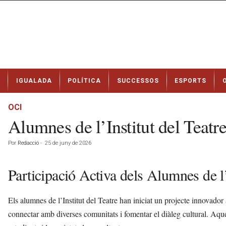
N
IGUALADA
POLÍTICA
SUCCESSOS
ESPORTS
o
t
í
OCI
c
Alumnes de l’Institut del Teatre
i
e
Por
Redacció
-
25 de juny de 2026
s
d
e
Participació Activa dels Alumnes de l’
I
g
Els alumnes de l’Institut del Teatre han iniciat un projecte innovad
u
a
connectar amb diverses comunitats i fomentar el diàleg cultural. Aques
l