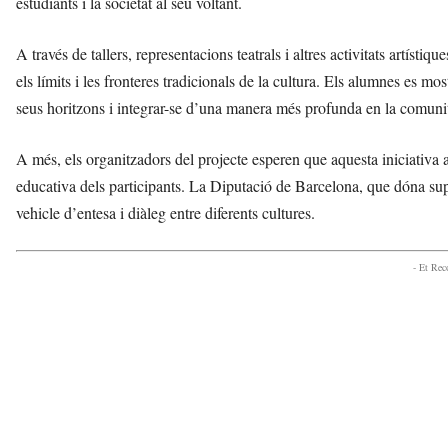
estudiants i la societat al seu voltant.
a
d
A través de tallers, representacions teatrals i altres activitats artíst
a
a
els límits i les fronteres tradicionals de la cultura. Els alumnes es mo
v
seus horitzons i integrar-se d’una manera més profunda en la comunit
u
i
A més, els organitzadors del projecte esperen que aquesta iniciativa 
educativa dels participants. La Diputació de Barcelona, que dóna supo
vehicle d’entesa i diàleg entre diferents cultures.
- Et Re