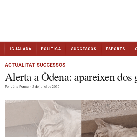
N
IGUALADA
POLÍTICA
SUCCESSOS
ESPORTS
o
t
í
ACTUALITAT
SUCCESSOS
c
Alerta a Òdena: apareixen dos 
i
e
Por
Júlia Ponsa
-
2 de juliol de 2026
s
d
e
I
g
u
a
l