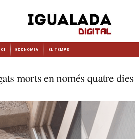
OCI
ECONOMIA
EL TEMPS
gats morts en només quatre dies