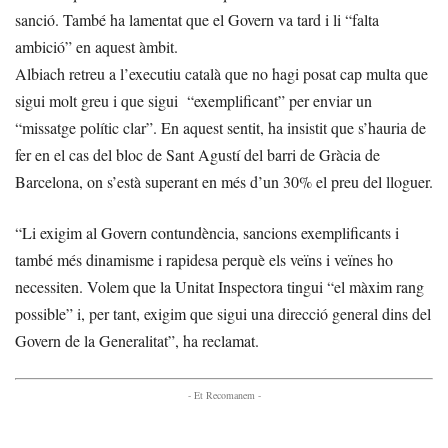
sanció. També ha lamentat que el Govern va tard i li “falta
ambició” en aquest àmbit.
Albiach retreu a l’executiu català que no hagi posat cap multa que
sigui molt greu i que sigui “exemplificant” per enviar un
“missatge polític clar”. En aquest sentit, ha insistit que s’hauria de
fer en el cas del bloc de Sant Agustí del barri de Gràcia de
Barcelona, on s’està superant en més d’un 30% el preu del lloguer.
“Li exigim al Govern contundència, sancions exemplificants i
també més dinamisme i rapidesa perquè els veïns i veïnes ho
necessiten. Volem que la Unitat Inspectora tingui “el màxim rang
possible” i, per tant, exigim que sigui una direcció general dins del
Govern de la Generalitat”, ha reclamat.
- Et Recomanem -