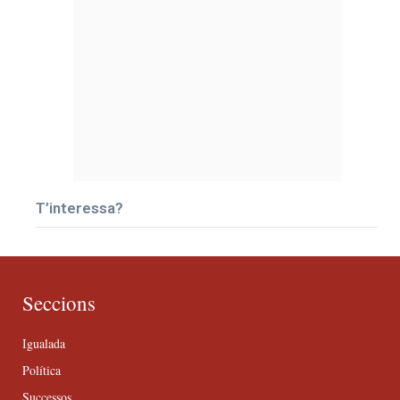
T’interessa?
Seccions
Igualada
Política
Successos