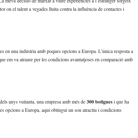
 La meva decisió de marxar a viure experiències a l’estranger sorgeix
tor on el talent a vegades lluita contra la influència de contactes i
ues en una indústria amb poques opcions a Europa. L’única resposta a
, que em va atraure per les condicions avantatjoses en comparació amb
300 botigues
es dels anys vuitanta, una empresa amb més de
i que ha
tres opcions a Europa, aquí obtingui un sou atractiu i condicions