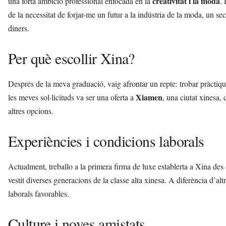
creativitat i la moda
una forta ambició professional enfocada en la
.
a
de la necessitat de forjar-me un futur a la indústria de la moda, un sec
d
a
diners.
a
v
Per què escollir Xina?
u
i
Després de la meva graduació, vaig afrontar un repte: trobar pràctiq
Xiamen
les meves sol·licituds va ser una oferta a
, una ciutat xinesa
altres opcions.
Experiències i condicions laborals
Actualment, treballo a la primera firma de luxe establerta a Xina d
vestit diverses generacions de la classe alta xinesa. A diferència d’al
laborals favorables.
Culture i noves amistats