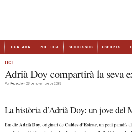
N
IGUALADA
POLÍTICA
SUCCESSOS
ESPORTS
o
t
í
OCI
c
Adrià Doy compartirà la seva e
i
e
Por
Redacció
-
28 de novembre de 2025
s
d
e
I
La història d’Adrià Doy: un jove del 
g
u
a
Adrià Doy
Caldes d’Estrac
Em dic
, originari de
, un petit paradís 
l